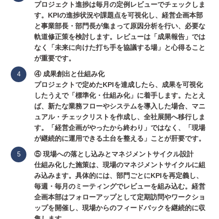
プロジェクト進捗は毎月の定例レビューでチェックしま
す。KPIの進捗状況や課題点を可視化し、経営企画本部
と事業部長・部門長が集まって原因分析を行い、必要な
軌道修正策を検討します。レビューは「成果報告」では
なく「未来に向けた打ち手を協議する場」と心得ること
が重要です。
④ 成果創出と仕組み化
プロジェクトで定めたKPIを達成したら、成果を可視化
したうえで「標準化・仕組み化」に着手します。たとえ
ば、新たな業務フローやシステムを導入した場合、マニ
ュアル・チェックリストを作成し、全社展開へ移行しま
す。「経営企画がやったから終わり」ではなく、「現場
が継続的に運用できる土台を整える」ことが肝要です。
⑤ 現場への落とし込みとマネジメントサイクル設計
仕組み化した施策は、現場のマネジメントサイクルに組
み込みます。具体的には、部門ごとにKPIを再定義し、
毎週・毎月のミーティングでレビューを組み込む。経営
企画本部はフォローアップとして定期訪問やワークショ
ップを開催し、現場からのフィードバックを継続的に収
集します。