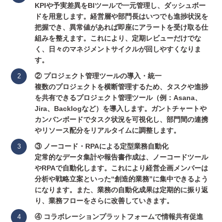
KPIや予実差異をBIツールで一元管理し、ダッシュボー
ドを用意します。経営層や部門長はいつでも進捗状況を
把握でき、異常値があれば即座にアラートを受け取る仕
組みを整えます。これにより、定期レビューだけでな
く、日々のマネジメントサイクルが回しやすくなりま
す。
② プロジェクト管理ツールの導入・統一
複数のプロジェクトを横断管理するため、タスクや進捗
を共有できるプロジェクト管理ツール（例：Asana、
Jira、Backlogなど）を導入します。ガントチャートや
カンバンボードでタスク状況を可視化し、部門間の連携
やリソース配分をリアルタイムに調整します。
③ ノーコード・RPAによる定型業務自動化
定常的なデータ集計や報告書作成は、ノーコードツール
やRPAで自動化します。これにより経営企画メンバーは
分析や戦略立案といった“創造的業務”に集中できるよう
になります。また、業務の自動化成果は定期的に振り返
り、業務フローをさらに改善していきます。
④ コラボレーションプラットフォームで情報共有促進