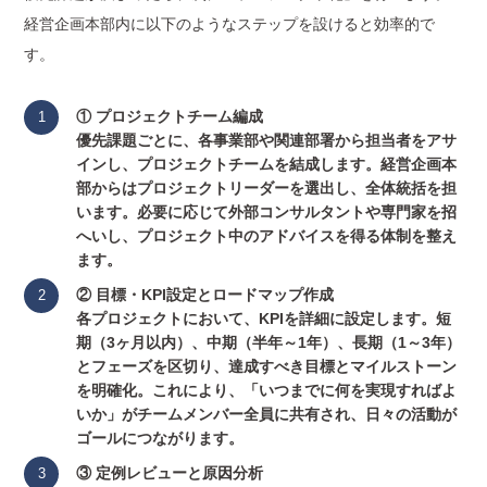
経営企画本部内に以下のようなステップを設けると効率的で
す。
① プロジェクトチーム編成
優先課題ごとに、各事業部や関連部署から担当者をアサ
インし、プロジェクトチームを結成します。経営企画本
部からはプロジェクトリーダーを選出し、全体統括を担
います。必要に応じて外部コンサルタントや専門家を招
へいし、プロジェクト中のアドバイスを得る体制を整え
ます。
② 目標・KPI設定とロードマップ作成
各プロジェクトにおいて、KPIを詳細に設定します。短
期（3ヶ月以内）、中期（半年～1年）、長期（1～3年）
とフェーズを区切り、達成すべき目標とマイルストーン
を明確化。これにより、「いつまでに何を実現すればよ
いか」がチームメンバー全員に共有され、日々の活動が
ゴールにつながります。
③ 定例レビューと原因分析