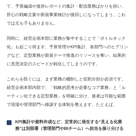
て、予算編成や進捗レポートの集計・配信業務ばかりを担い、
肝心の戦略立案や新規事業検討が後回しになってしまう。これ
では元も子もありません。
同時に、経営企画本部に業務が集中することで「ボトルネック
化」も起こり得ます。予算管理やKPI集計、各部門へのヒアリン
グなど、定型業務が新規テーマ推進のリソースを奪い、結果的
に意思決定のスピードが鈍化してしまうのです。
これらを防ぐには、まず業務の棚卸しと役割分担が必須です。
経営企画本部内部で、「戦略的思考が必要なコア業務」と「ル
ーティン化できる定型業務」を明確に分け、後者は可能な範囲
で現場や管理部門へ移譲する体制を整えます。たとえば、
KPI集計や資料作成など、定常的に発生する“見える化業
務”は別部署（管理部門やBIチーム）へ担当を振り分ける