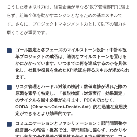
こうした巻き取り力は、経営企画が単なる“数字管理部門”に留ま
らず、組織全体を動かすエンジンとなるための基本スキルで
す。さらに、プロジェクトマネジメント力として以下の能力を
磨くことが重要です。
ゴール設定と各フェーズのマイルストーン設計：中計や改
革プロジェクトの成否は、適切なマイルストーンを置ける
かにかかっています。いつまでに何を達成するのかを具体
化し、社長や役員を含めたKPI承認を得るスキルが求められ
ます。
リスク管理とハードル対策の検討：数値進捗が遅れた際の
原因を素早く特定し、「仮説検証→対策実行→効果測定」
のサイクルを回す必要があります。PDCAではなく、
OODA（Observe-Orient-Decide-Act）的な迅速な意思決
定ができるとより効果的です。
コミュニケーションとファシリテーション：部門間調整や
経営層への報告・提案では、専門用語に偏らず、わかりや
すい言葉で全体最適の重要性を伝える力が重要です。ファ