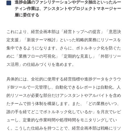
進捗会議のファシリテーションやデータ抽出といったルー
ティン作業は、アシスタントやプロジェクトマネージャー
層に委任する
これにより、経営企画本部は「経営トップへの提言」「意思決
定支援」「新規テーマ検討」といった戦略的業務にリソースを
集中できるようになります。さらに、ボトルネック化を防ぐた
めに「業務フローの可視化」「定期的な見直し」「外部リソー
ス活用」の仕組みづくりを進めます。
具体的には、全社的に使用する経営指標や進捗データをクラウ
ドBIツールで一元管理し、自動化できるレポートは自動化。人
的リソースが必要な部分だけアシスタントやアルバイトを含め
たチームで担う体制を構築します。また、「どの業務がいつ、
誰の手を経てどこでボトルネック化しているか」を月次でレビ
ューし、定量的な作業時間や処理時間をモニタリングしてい
く。こうした仕組みを持つことで、経営企画本部は戦略にリソ