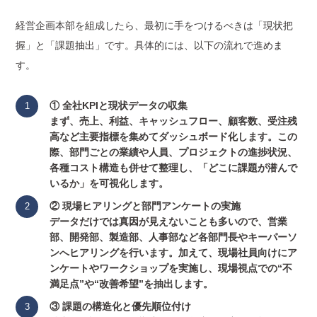
経営企画本部を組成したら、最初に手をつけるべきは「現状把
握」と「課題抽出」です。具体的には、以下の流れで進めま
す。
① 全社KPIと現状データの収集
まず、売上、利益、キャッシュフロー、顧客数、受注残
高など主要指標を集めてダッシュボード化します。この
際、部門ごとの業績や人員、プロジェクトの進捗状況、
各種コスト構造も併せて整理し、「どこに課題が潜んで
いるか」を可視化します。
② 現場ヒアリングと部門アンケートの実施
データだけでは真因が見えないことも多いので、営業
部、開発部、製造部、人事部など各部門長やキーパーソ
ンへヒアリングを行います。加えて、現場社員向けにア
ンケートやワークショップを実施し、現場視点での“不
満足点”や“改善希望”を抽出します。
③ 課題の構造化と優先順位付け