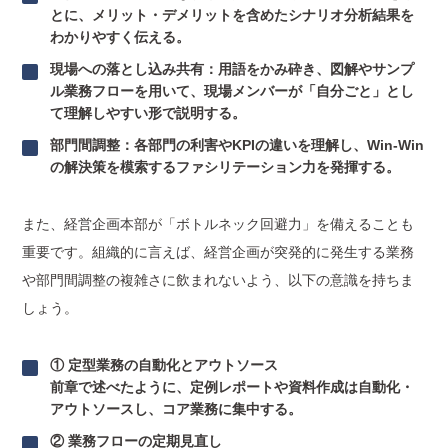
とに、メリット・デメリットを含めたシナリオ分析結果を
わかりやすく伝える。
現場への落とし込み共有：用語をかみ砕き、図解やサンプ
ル業務フローを用いて、現場メンバーが「自分ごと」とし
て理解しやすい形で説明する。
部門間調整：各部門の利害やKPIの違いを理解し、Win-Win
の解決策を模索するファシリテーション力を発揮する。
また、経営企画本部が「ボトルネック回避力」を備えることも
重要です。組織的に言えば、経営企画が突発的に発生する業務
や部門間調整の複雑さに飲まれないよう、以下の意識を持ちま
しょう。
① 定型業務の自動化とアウトソース
前章で述べたように、定例レポートや資料作成は自動化・
アウトソースし、コア業務に集中する。
② 業務フローの定期見直し