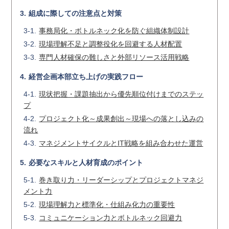
組成に際しての注意点と対策
事務局化・ボトルネック化を防ぐ組織体制設計
現場理解不足と調整役化を回避する人材配置
専門人材確保の難しさと外部リソース活用戦略
経営企画本部立ち上げの実践フロー
現状把握・課題抽出から優先順位付けまでのステッ
プ
プロジェクト化～成果創出～現場への落とし込みの
流れ
マネジメントサイクルとIT戦略を組み合わせた運営
必要なスキルと人材育成のポイント
巻き取り力・リーダーシップとプロジェクトマネジ
メント力
現場理解力と標準化・仕組み化力の重要性
コミュニケーション力とボトルネック回避力